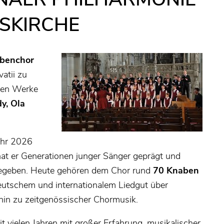
TSKIRCHE
benchor
vatii zu
gen Werke
y, Ola
ahr 2026
hat er Generationen junger Sänger geprägt und
gegeben. Heute gehören dem Chor rund
70 Knaben
eutschem und internationalem Liedgut über
hin zu zeitgenössischer Chormusik.
it vielen Jahren mit großer Erfahrung, musikalischer