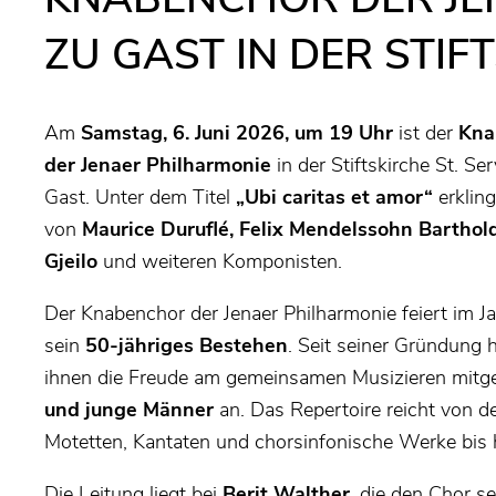
ZU GAST IN DER STIF
Am
Samstag, 6. Juni 2026, um 19 Uhr
ist der
Kna
der Jenaer Philharmonie
in der Stiftskirche St. Ser
Gast. Unter dem Titel
„Ubi caritas et amor“
erklin
von
Maurice Duruflé, Felix Mendelssohn Barthold
Gjeilo
und weiteren Komponisten.
Der Knabenchor der Jenaer Philharmonie feiert im J
sein
50-jähriges Bestehen
. Seit seiner Gründung 
ihnen die Freude am gemeinsamen Musizieren mit
und junge Männer
an. Das Repertoire reicht von d
Motetten, Kantaten und chorsinfonische Werke bis 
Die Leitung liegt bei
Berit Walther
, die den Chor se