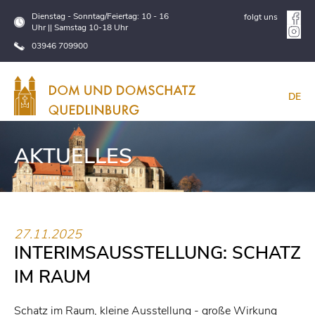
Dienstag - Sonntag/Feiertag: 10 - 16
folgt uns
Uhr || Samstag 10-18 Uhr
03946 709900
DE
AKTUELLES
27.11.2025
INTERIMSAUSSTELLUNG: SCHATZ
IM RAUM
Schatz im Raum, kleine Ausstellung - große Wirkung