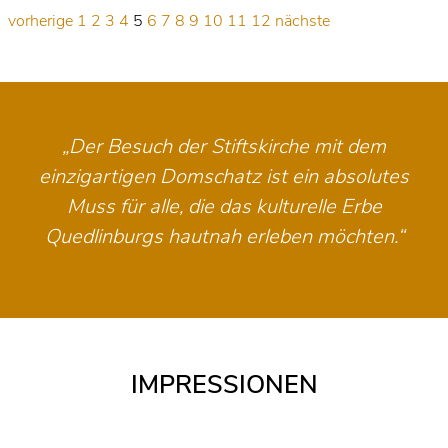
vorherige
1
2
3
4
5
6
7
8
9
10
11
12
nächste
„Der Besuch der Stiftskirche mit dem
einzigartigen Domschatz ist ein absolutes
Muss für alle, die das kulturelle Erbe
Quedlinburgs hautnah erleben möchten.“
IMPRESSIONEN