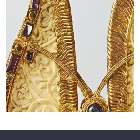
Quedlinburg-Tourismus-
Der Quedlinburger
Marketing GmbH steht als
Musiksommer hält
Ansprechpartner für alle
musikalische Angebote für
Fragen oder Wünsche zur
Sie bereit.
Verfügung.