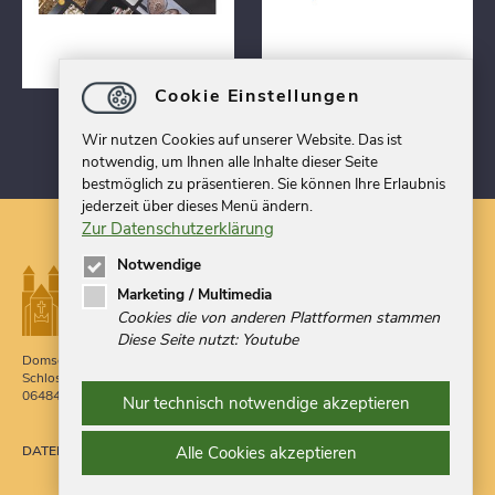
Cookie Einstellungen
Wir nutzen Cookies auf unserer Website. Das ist
notwendig, um Ihnen alle Inhalte dieser Seite
bestmöglich zu präsentieren. Sie können Ihre Erlaubnis
jederzeit über dieses Menü ändern.
Zur Datenschutzerklärung
Notwendige
Marketing / Multimedia
Cookies die von anderen Plattformen stammen
Diese Seite nutzt: Youtube
Domschatz Quedlinburg
Telefon 03946 709900
Schlossberg 1g
Telefax 03946 524379
06484 Quedlinburg
Nur technisch notwendige akzeptieren
post
@
domschatzquedlinburg.de
DATENSCHUTZ
IMPRESSUM
Alle Cookies akzeptieren