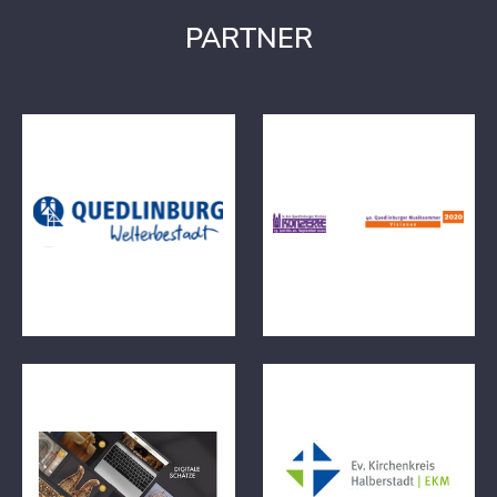
PARTNER
Wir sind im wunderschönen Kirc
Digitale Schätze Mediathek
Halberstadt!
https://www.kirche
halberstadt.de/kk/tourismus/kunsts