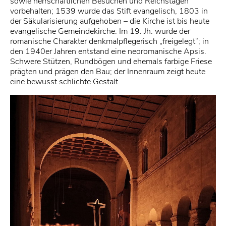
sowie herrschaftlichen Besuchen und Reichstagen
vorbehalten; 1539 wurde das Stift evangelisch, 1803 in
der Säkularisierung aufgehoben – die Kirche ist bis heute
evangelische Gemeindekirche. Im 19. Jh. wurde der
romanische Charakter denkmalpflegerisch „freigelegt“; in
den 1940er Jahren entstand eine neoromanische Apsis.
Schwere Stützen, Rundbögen und ehemals farbige Friese
prägten und prägen den Bau; der Innenraum zeigt heute
eine bewusst schlichte Gestalt.