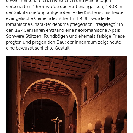
sowie herrschaftlichen Besuchen und Reichstagen
vorbehalten; 1539 wurde das Stift evangelisch, 1803 in
der Säkularisierung aufgehoben – die Kirche ist bis heute
evangelische Gemeindekirche. Im 19. Jh. wurde der
romanische Charakter denkmalpflegerisch „freigelegt“; in
den 1940er Jahren entstand eine neoromanische Apsis.
Schwere Stützen, Rundbögen und ehemals farbige Friese
prägten und prägen den Bau; der Innenraum zeigt heute
eine bewusst schlichte Gestalt.