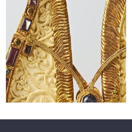
Quedlinburg-Tourismus-
Der Quedlinburger
Marketing GmbH steht als
Musiksommer hält
Ansprechpartner für alle
musikalische Angebote für
Fragen oder Wünsche zur
Sie bereit.
Verfügung.