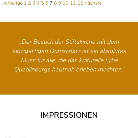
vorherige
1
2
3
4
5
6
7
8
9
10
11
12
nächste
„Der Besuch der Stiftskirche mit dem
einzigartigen Domschatz ist ein absolutes
Muss für alle, die das kulturelle Erbe
Quedlinburgs hautnah erleben möchten.“
IMPRESSIONEN