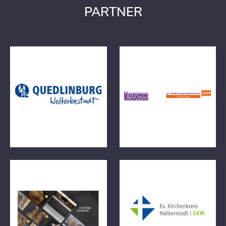
PARTNER
Wir sind im wunderschönen Kirc
Digitale Schätze Mediathek
Halberstadt!
https://www.kirche
halberstadt.de/kk/tourismus/kunsts