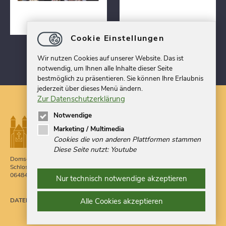
Cookie Einstellungen
Wir nutzen Cookies auf unserer Website. Das ist
notwendig, um Ihnen alle Inhalte dieser Seite
bestmöglich zu präsentieren. Sie können Ihre Erlaubnis
jederzeit über dieses Menü ändern.
Zur Datenschutzerklärung
Notwendige
Marketing / Multimedia
Cookies die von anderen Plattformen stammen
Diese Seite nutzt: Youtube
Domschatz Quedlinburg
Telefon 03946 709900
Schlossberg 1g
Telefax 03946 524379
06484 Quedlinburg
Nur technisch notwendige akzeptieren
post
@
domschatzquedlinburg.de
DATENSCHUTZ
IMPRESSUM
Alle Cookies akzeptieren