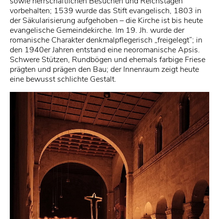
sowie herrschaftlichen Besuchen und Reichstagen
vorbehalten; 1539 wurde das Stift evangelisch, 1803 in
der Säkularisierung aufgehoben – die Kirche ist bis heute
evangelische Gemeindekirche. Im 19. Jh. wurde der
romanische Charakter denkmalpflegerisch „freigelegt“; in
den 1940er Jahren entstand eine neoromanische Apsis.
Schwere Stützen, Rundbögen und ehemals farbige Friese
prägten und prägen den Bau; der Innenraum zeigt heute
eine bewusst schlichte Gestalt.