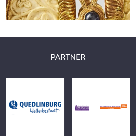
Quedlinburg-Tourismus-
Der Quedlinburger
Marketing GmbH steht als
Musiksommer hält
Ansprechpartner für alle
musikalische Angebote für
Fragen oder Wünsche zur
Sie bereit.
Verfügung.
PARTNER
Wir sind im wunderschönen Kirc
Digitale Schätze Mediathek
Halberstadt!
https://www.kirche
halberstadt.de/kk/tourismus/kunsts